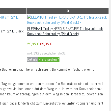
3
ELEPHANT Trolley HERO SIGNATURE Trolleyrucksack
 cm, 27 L, Black
Rucksack Schultrolley (Plaid Black)
59,95 €
89,95 €
inkl. 19% gesetzlicher MwSt.
Details
Preis prüfen!*
le Bücher mit sich herumschleppen. Da kommt ein Schultrolley für
eden Tag mitgenommen werden müssen. Die Rucksäcke sind oft sehr voll
das ganze viel bequemer. Auf dem Weg zur Uni wird der Rucksack dank
at man kaum Anstrengungen auf dem Weg in den Hörsaal zu bewältigen.
 sich dabei kinderleicht zum Einkaufstrolley umfunktionieren und hilft