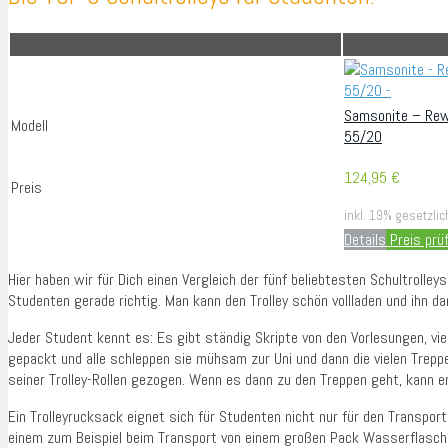
Samsonite – Rew
Modell
55/20
124,95 €
Preis
inkl. 19% gesetzli
Details
Preis prü
Hier haben wir für Dich einen Vergleich der fünf beliebtesten Schultrol
Studenten gerade richtig. Man kann den Trolley schön vollladen und ihn d
Jeder Student kennt es: Es gibt ständig Skripte von den Vorlesungen, vi
gepackt und alle schleppen sie mühsam zur Uni und dann die vielen Trep
seiner Trolley-Rollen gezogen. Wenn es dann zu den Treppen geht, kann 
Ein Trolleyrucksack eignet sich für Studenten nicht nur für den Transport
einem zum Beispiel beim Transport von einem großen Pack Wasserflasch