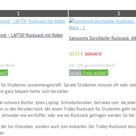
1
2
ind – LAPTOP Rucksack mit Rollen
Samsonite Durchläufer Rucksack, 48
90,33 €
109,00 €
cher MwSt.
inkl. 19% gesetzlicher MwSt.
fen!*
Details
Preis prüfen!*
leys für Studenten zusammengestellt. Gerade Studenten müssen oft sehr vie
ann ganz bequem hinter sich herziehen.
ele schwere Bücher, einen Laptop, Schreibutensilien, Getränke uvm. die j
pen zu den Hörsälen hoch. Mit einem Trolley Rucksack für Studenten geht 
er entweder wie ein Koffer, oder wie ein Rucksack getragen werden. So h
 der Uni-Utensilien, sondern auch zum einkaufen. Der Trolley-Rucksack lässt
en.