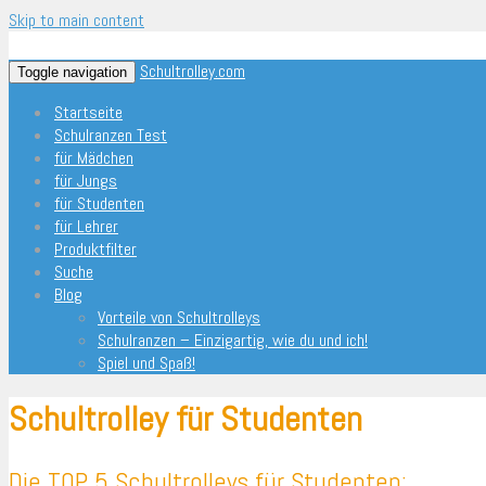
Skip to main content
Schultrolley.com
Toggle navigation
Startseite
Schulranzen Test
für Mädchen
für Jungs
für Studenten
für Lehrer
Produktfilter
Suche
Blog
Vorteile von Schultrolleys
Schulranzen – Einzigartig, wie du und ich!
Spiel und Spaß!
Schultrolley für Studenten
Die TOP 5 Schultrolleys für Studenten: